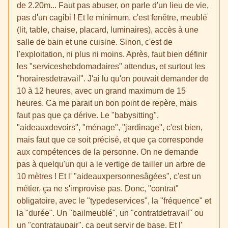
de 2.20m... Faut pas abuser, on parle d'un lieu de vie,
pas d'un cagibi ! Et le minimum, c'est fenêtre, meublé
(lit, table, chaise, placard, luminaires), accès à une
salle de bain et une cuisine. Sinon, c'est de
l'exploitation, ni plus ni moins. Après, faut bien définir
les "serviceshebdomadaires" attendus, et surtout les
"horairesdetravail". J'ai lu qu'on pouvait demander de
10 à 12 heures, avec un grand maximum de 15
heures. Ca me parait un bon point de repère, mais
faut pas que ça dérive. Le "babysitting",
"aideauxdevoirs", "ménage", "jardinage", c'est bien,
mais faut que ce soit précisé, et que ça corresponde
aux compétences de la personne. On ne demande
pas à quelqu'un qui a le vertige de tailler un arbre de
10 mètres ! Et l' "aideauxpersonnesâgées", c'est un
métier, ça ne s'improvise pas. Donc, "contrat"
obligatoire, avec le "typedeservices", la "fréquence" et
la "durée". Un "bailmeublé", un "contratdetravail" ou
un "contrataupair", ça peut servir de base. Et l'