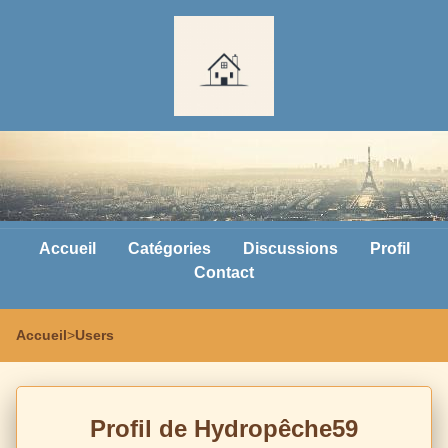
Accueil
Catégories
Discussions
Profil
Contact
Accueil
>
Users
Profil de Hydropêche59